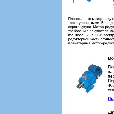
Планетарные мотор-редукт
трехступенчатыми. Вращени
серого чугуна. Мотор-ред
требованию покупателя м
взрывозащищенный электро
редукторной части осущес
планетарные мотор-редукт
Мо
Пл
вар
пер
Пер
460
ск
Под
Дв