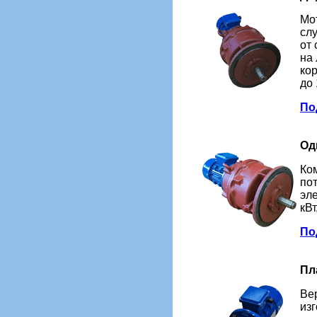
Мо
сл
от
на
ко
до 
Под
Од
Ко
по
эл
кВт
Под
Пл
Ве
из