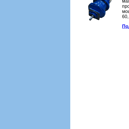
ма
пр
мощ
60,
Под