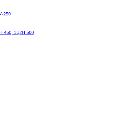
У-250
Н-450, 1Ц2Н-500