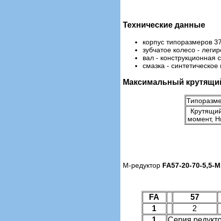
Технические данные
корпус типоразмеров 37
зубчатое колесо - леги
вал - конструкционная 
смазка - синтетическое
Максимальный крутящи
Типоразм
Крутящи
момент, 
М-редуктор
FA57-20-70-5,5-M
FA
57
1
2
1
Cерия редукт