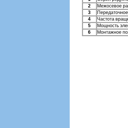
2
Межосевое ра
3
Передаточное
4
Частота враще
5
Мощность элек
6
Монтажное п