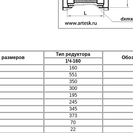
Тип редуктора
 размеров
Обоз
1Ч-160
160
551
350
300
195
245
345
373
70
22