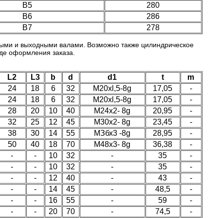
B5
280
В6
286
В7
278
ыми и выходными валами. Возможно также цилиндрическое
оде оформления заказа.
L2
L3
b
d
d1
t
m
24
18
6
32
M20xl,5-8g
17,05
-
24
18
6
32
M20xl,5-8g
17,05
-
28
20
10
40
M24x2- 8g
20,95
-
32
25
12
45
М30х2- 8g
23,45
-
38
30
14
55
МЗбх3 -8g
28,95
-
50
40
18
70
М48х3- 8g
36,38
-
-
-
10
32
-
35
-
-
-
10
32
-
35
-
-
-
12
40
-
43
-
-
-
14
45
-
48,5
-
-
-
16
55
-
59
-
-
-
20
70
-
74,5
-