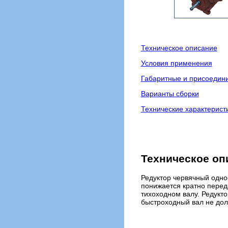
Техническое описание
Условия применения
Габаритные и присоедин
Варианты сборки
Технические характерист
Техническое оп
Редуктор червячный одн
понижается кратно перед
тихоходном валу. Редукто
быстроходный вал не дол