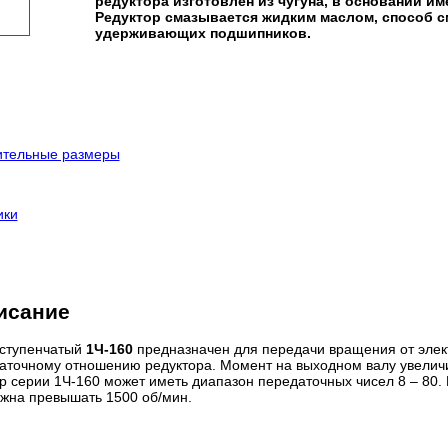
редуктора изготовлен из чугуна, в основании и
Редуктор смазывается жидким маслом, способ с
удерживающих подшипников.
ительные размеры
ики
исание
оступенчатый
1Ч-160
предназначен для передачи вращения от элект
аточному отношению редуктора. Момент на выходном валу увелич
р серии 1Ч-160 может иметь диапазон передаточных чисел 8 – 80. 
жна превышать 1500 об/мин.