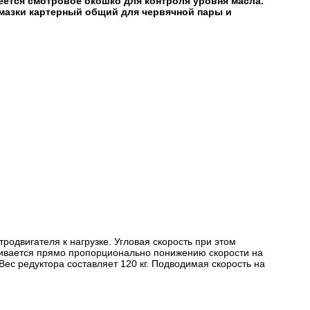
меется смотровое окошко для контроля уровня масла.
мазки картерный общий для червячной пары и
родвигателя к нагрузке. Угловая скорость при этом
ивается прямо пропорционально понижению скорости на
Вес редуктора составляет 120 кг. Подводимая скорость на