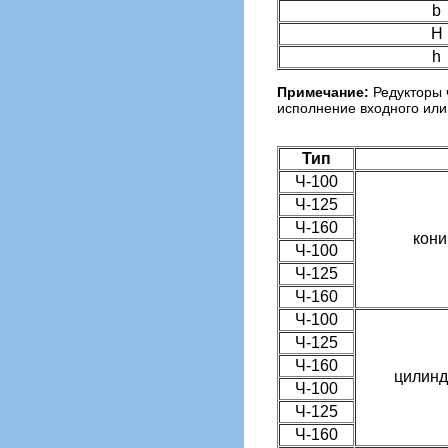
b
Н
h
Примечание:
Редукторы 
исполнение входного или
Тип
Ч-100
Ч-125
Ч-160
кони
Ч-100
Ч-125
Ч-160
Ч-100
Ч-125
Ч-160
цилинд
Ч-100
Ч-125
Ч-160