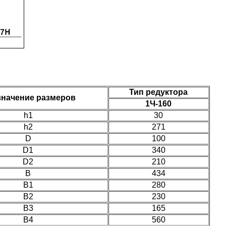
Тип редуктора
начение размеров
1Ч-160
h1
30
h2
271
D
100
D1
340
D2
210
B
434
B1
280
B2
230
В3
165
В4
560