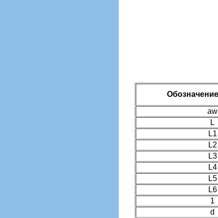
Обозначение
aw
L
L1
L2
L3
L4
L5
L6
1
d