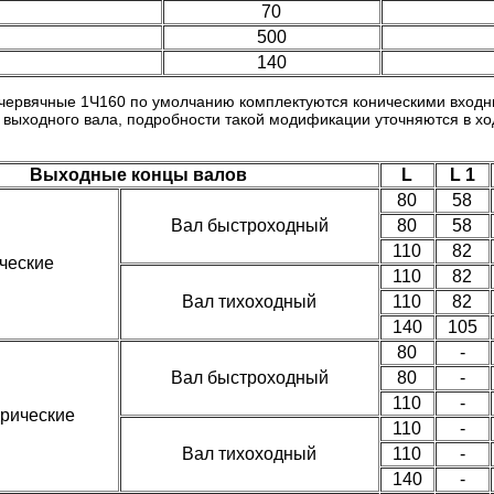
70
500
140
червячные 1Ч160 по умолчанию комплектуются коническими входн
 выходного вала, подробности такой модификации уточняются в х
Выходные концы валов
L
L 1
80
58
Вал быстроходный
80
58
110
82
ческие
110
82
Вал тихоходный
110
82
140
105
80
-
Вал быстроходный
80
-
110
-
рические
110
-
Вал тихоходный
110
-
140
-